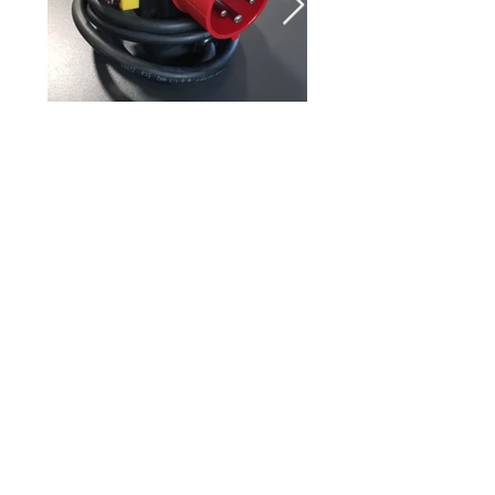
MOTORSTECKER
einphasig 230V oder dreiphasig 400V
Spezifikationen:
sind auf den bildern
10,00 € + 25% MwSt. = 12,50 €